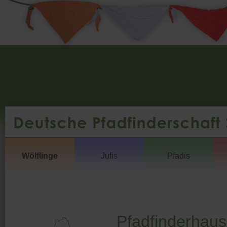
Wölflinge
Jufis
Pfadis
Pfadfinderhaus